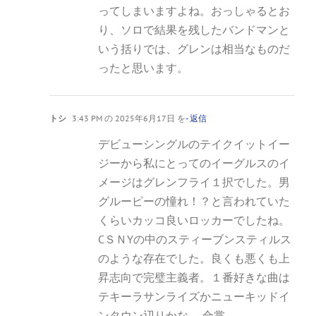
ってしまいますよね。おっしゃるとお
り、ソロで結果を残したバンドマンと
いう括りでは、グレンは相当なものだ
ったと思います。
トシ
3:43 PM の 2025年6月17日 を
- 返信
デビューシングルのテイクイットイー
ジーから私にとってのイーグルスのイ
メージはグレンフライ１択でした。男
グルーピーの憧れ！？と言われていた
くらいカッコ良いロッカーでしたね。
CＳＮYの中のスティーブンスティルス
のような存在でした。良くも悪くも上
昇志向で完璧主義者。１番好きな曲は
テキーラサンライズかニューキッドイ
ンタウン辺りかな。 合掌