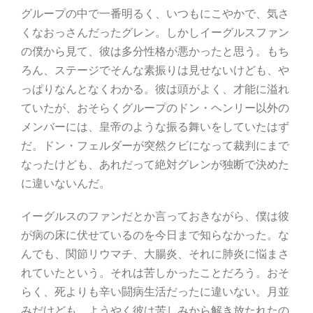
グループの中で一番明るく、いつもにこやかで、気さ
くなおっさんだったグレン。しかしイーグルスファン
の僕から見て、彼は多分性格が悪かったと思う。もち
ろん、ステージでそんな素振りは見せないけども、や
っぱりなんとなくわかる。彼は頭がよく、才能に溢れ
ていたが、おそらくグループのドン・ヘンリー以外の
メンバーには、皇帝のような振る舞いをしていたはず
だ。ドン・フェルダーが突然クビになって裁判にまで
なったけども、あれだって絶対グレンが独断で決めた
に違いないんだ。
イーグルスのファンだとか言っておきながら、僕は彼
が病の床に伏せているのを今日まで知らなかった。な
んでも、関節リウマチ、大腸炎、それに肺炎に悩まさ
れていたという。それは苦しかったことだろう。おそ
らく、死よりも辛い闘病生活だったに違いない。月並
みだけども、ようやく彼は苦しみから解き放たれたの