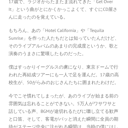
17歳で、ラジオからたまたま流れてきた「Get Over
It」という曲がとにかくかっこよくて、すぐにCD屋さ
んに走ったのを覚えている。
もちろん、あの「Hotel California」や「Tequila
Sunrise」を作った人たちだとは知っていたんだけど、
そのライブアルバムのあまりの完成度というか、歌と
演奏のうまさに驚嘆したものだった。
僕はすっかりイーグルスの虜になり、東京ドームで行
われた再結成ツアーにも一人で足を運んだ。17歳の高
校生が、50がらみのおじさんたちに囲まれたわけだ。
今でこそ慣れてしまったが、あのライブが始まる前の
雰囲気は忘れることができない。5万人がワサワサと
話している声、BGMが途切れるたびに囃し立てる歓声
と口笛、そして、客電がパッと消えた瞬間に全員の期
待がステージ中央に注がれる瞬間は、当時の僕にはし