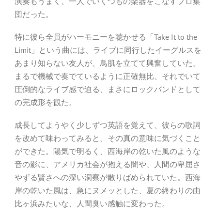
演奏もうまく、一人でいくつもの楽器をこなすプロ集
団だった。
特に彼ら全員がハーモニーを聴かせる「Take It to the
Limit」という曲には、ライブに同行したイーグルスを
あまり知らない友人が、鳥肌を立てて興奮していた。
まるで機械で奏でているように正確無比、それでいて
圧倒的なライブ感で迫る、まさにロックバンドとして
の完成形を観た。
成長してようやく少しずつ英語を覚えて、彼らの歌詞
を改めて味わってみると、その真の意味に気づくこと
ができた。陽気で明るく、西海岸の乾いた風のような
音の影に、アメリカ社会が抱える闇や、人間の卑屈さ
やずる賢さへの深い洞察が散りばめられていた。西海
岸の乾いた風は、急にヌメッとした、夏の終わりの由
比ヶ浜みたいな、人間臭い感触に変わった。