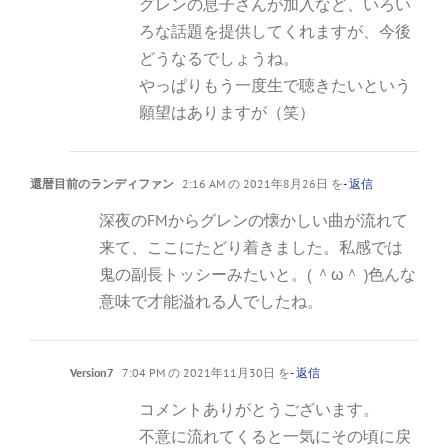
グレンの息子さんが加入など、いろい
ろな話題を提供してくれますが、今後
どうなるでしょうね。
やっぱりもう一度生で聴きたいという
願望はありますが（笑）
還暦目前のランディファン
2:16 AM の 2021年8月26日 を
- 返信
深夜のFMからグレンの懐かしい曲が流れて
来て、ここにたどり着きました。私感では
鬼の副長トッシーみたいと。( ＾ω＾ )色んな
意味で才能溢れる人でしたね。
Version7
7:04 PM の 2021年11月30日 を
- 返信
コメントありがとうございます。
不意に流れてくると一気にその頃に戻