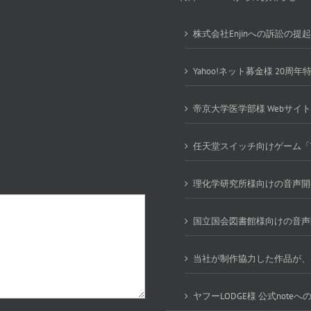
株式会社Enjinへの訴訟の
Yahoo!ネット募金様 20
帝京大学医学部様 Webサイ
任天堂スイッチ向けゲーム「
理化学研究所様向けの音声開
国立国会図書館様向けの音声
当社が制作協力した作品が、
ヤフーLODGE様 公式not