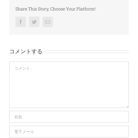
Share This Story, Choose Your Platform!
Facebook
Twitter
電
子
メ
ー
ル
コメントする
Comment