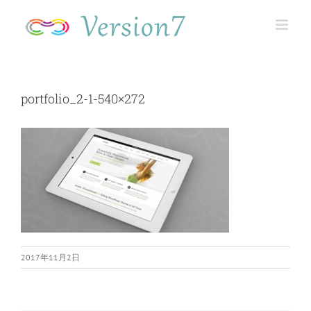
Skip
to
content
portfolio_2-1-540×272
2017年11月2日