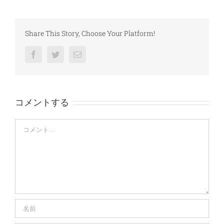
Share This Story, Choose Your Platform!
Facebook
Twitter
電
子
メ
ー
ル
コメントする
Comment