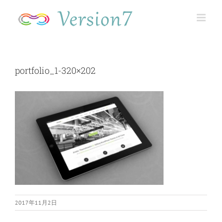
Skip
to
content
portfolio_1-320×202
2017年11月2日