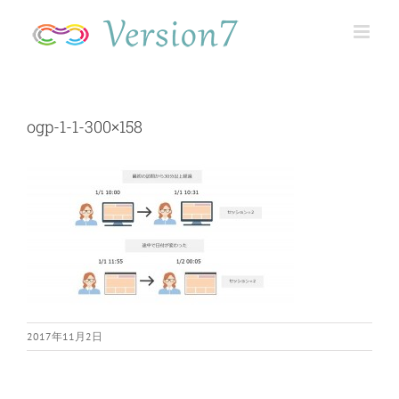
Skip
to
content
ogp-1-1-300×158
2017年11月2日