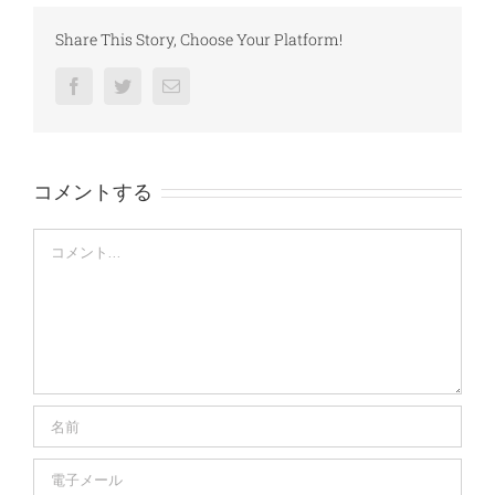
Share This Story, Choose Your Platform!
Facebook
Twitter
電
子
メ
ー
ル
コメントする
Comment