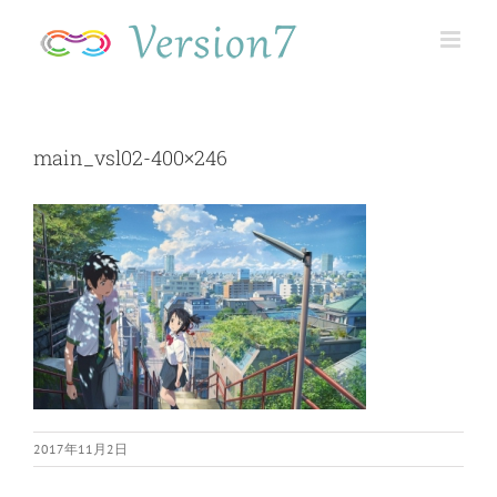
Skip
to
content
main_vsl02-400×246
2017年11月2日