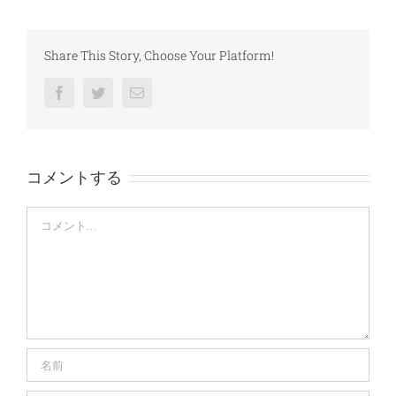
Share This Story, Choose Your Platform!
Facebook
Twitter
電
子
メ
ー
ル
コメントする
Comment